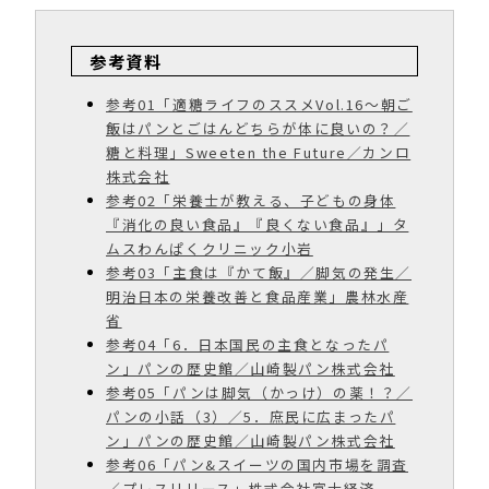
参考資料
参考01「適糖ライフのススメVol.16〜朝ご
飯はパンとごはんどちらが体に良いの？／
糖と料理」Sweeten the Future／カンロ
株式会社
参考02「栄養士が教える、子どもの身体
『消化の良い食品』『良くない食品』」タ
ムスわんぱくクリニック小岩
参考03「主食は『かて飯』／脚気の発生／
明治日本の栄養改善と食品産業」農林水産
省
参考04「6．日本国民の主食となったパ
ン」パンの歴史館／山崎製パン株式会社
参考05「パンは脚気（かっけ）の薬！？／
パンの小話（3）／5．庶民に広まったパ
ン」パンの歴史館／山崎製パン株式会社
参考06「パン&スイーツの国内市場を調査
／プレスリリース」株式会社富士経済