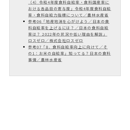
（4）令和4年度食料自給率・食料国産率に
おける各品目の寄与度」令和4年度食料自給
率・食料自給力指標について／農林水産省
参考06「地産地消を心がけよう／日本の食
料自給率を上げるには？／日本の食料自給
率は？ 2022年の状況や低い理由を解説」
ロスゼロ／株式会社ロスゼロ
参考07「8．食料自給率向上に向けて／そ
の1：お米の自給率」知ってる？日本の食料
事情／農林水産省