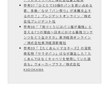
参考07「ひとりで30個のパンを買い占める
客、多数／なぜ『パン祭り』が沸騰炎上す
るのか？」プレジデントオンライン／株式
会社プレジデント社
参考08「『街づくりにはパン屋が最強』と
言える7つの理由〜日本における最強コンテ
ンツをどう生かすか」東洋経済オンライン
／株式会社東洋経済新報社
参考09「【たくあん×マヨネーズ】の滋賀
県名物『サラダパン』はなぜ誕生した？た
くあんではなくキャベツを使用していた過
去も」ウォーカープラス／株式会社
KADOKAWA