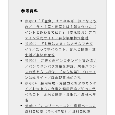
参考資料
参考01「『主食』はエネルギー源となるも
の／主食・主菜・副菜とは？献立作りのポ
イントとあわせて紹介」【森永製菓】プロ
テイン公式サイト／森永製菓株式会社
参考02「『お米は太る』は大きなマチガ
イ？／知って学べるコト」お米と健康・食
生活／農林水産省
参考03「ご飯と食パンのタンパク質の違い
／パンのタンパク質量を解説。栄養バラン
スの整え方も紹介」【森永製菓】プロテイ
ン公式サイト／森永製菓株式会社
参考04「腸内環境・免疫力とお米のカンケ
イ／お米中心の食事と健康寿命／知って学
べるコト」お米と健康・食生活／農林水産
省
参考05「カロリーベースと生産額ベースの
食料自給率（令和4年度）／食料自給率