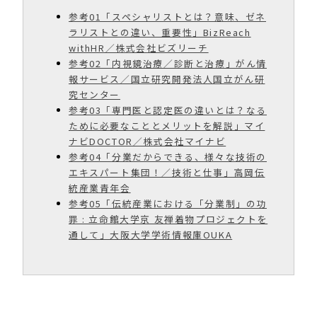
参考01「スペシャリストとは？意味、ゼネ
ラリストとの違い、重要性」BizReach
withHR／株式会社ビズリーチ
参考02「内視鏡治療／診断と治療」がん情
報サービス／国立研究開発法人国立がん研
究センター
参考03「専門医と認定医の違いとは？なる
ために必要なこととメリットを解説」マイ
ナビDOCTOR／株式会社マイナビ
参考04「分業だからできる、様々な技術の
エキスパート集団！／技術と仕事」高岡伝
統産業青年会
参考05「伝統産業における「分業制」の功
罪 : 立命館大学京 友禅着物プロジェクトを
通して」大阪大学学術情報庫OUKA