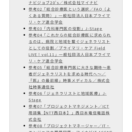
ナビジョブ20’s／株式会社マイナビ
参考02「総合診療医という選択／FAQ（よ
くある質問）」一般社団法人日本プライマ
リ・ケア連合学会
参考03「内科専門医の役割」J-Stage
参考04「これからの総合診療医に求められ
るのは、病院と地域を繋ぐジェネラリスト
としての役割／プライマリ・ケア Field
LIVE！vol.11」一般社団法人日本プライマ
リ・ケア連合学会
参考05「総合診療専門医に大きな期待～患
者がジェネラリストを求める時代へ～／
『医』の最前線」時事メディカル／株式会
社時事通信社
参考06「ジェネラリストと地域医療」J-
Stage
参考07「プロジェクトマネジメント／ICT
用語集【NTT西日本】」西日本電信電話株
式会社
参考08「プロジェクトマネージャー／IT・