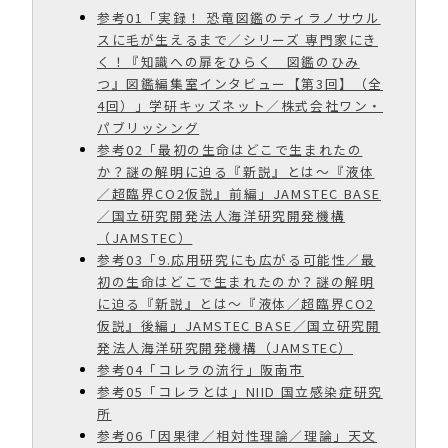
参考01「実録！ 恐竜図鑑のティラノサウル
スに毛が生えるまで／シリーズ 専門家にき
く！『知識への扉をひらく 図鑑のひみ
つ』図鑑編集室インタビュー【第3回】（全
4回）」学研キッズネット／株式会社ワン・
パブリッシング
参考02「最初の生命はどこで生まれたの
か？謎の解明に迫る『新説』とは～『液体
／超臨界CO2仮説』前編」JAMSTEC BASE
／国立研究開発法人海洋研究開発機構
（JAMSTEC）
参考03「9.応用研究にも広がる可能性／最
初の生命はどこで生まれたのか？謎の解明
に迫る『新説』とは～『液体／超臨界CO2
仮説』後編」JAMSTEC BASE／国立研究開
発法人海洋研究開発機構（JAMSTEC）
参考04「コレラの流行」阪南市
参考05「コレラとは」NIID 国立感染症研究
所
参考06「因果律／相対性理論／理論」天文