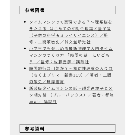
参考図書
タイムマシンって実現できる？〜理系脳を
きたえる! はじめての相対性理論と量子論
（子供の科学★ミライサイエンス）／監
修：二間瀬敏史／誠文堂新光社
小学生でも楽しめる最新物理学入門タイム
マシンのつくり方 「時間の謎」にいども
う! ／監修：佐藤勝彦／講談社
時間旅行は可能か？〜相対性理論の入り口
（ちくまプリマー新書119）／著者：二間
瀬敏史／筑摩書房
新装版タイムマシンの話〜超光速粒子とメ
タ相対論 （ブルーバックス）／著者：都筑
卓司／ 講談社
参考資料