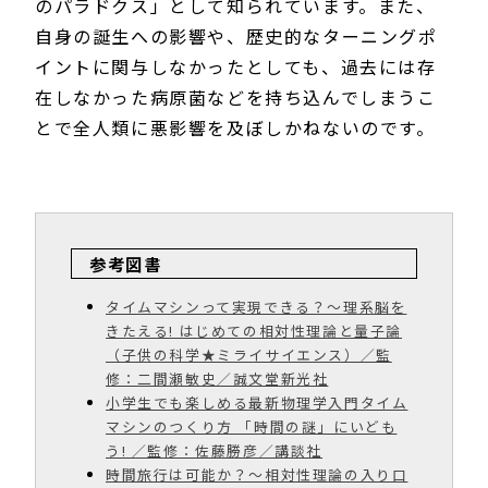
のパラドクス」として知られています。また、
自身の誕生への影響や、歴史的なターニングポ
イントに関与しなかったとしても、過去には存
在しなかった病原菌などを持ち込んでしまうこ
とで全人類に悪影響を及ぼしかねないのです。
参考図書
タイムマシンって実現できる？〜理系脳を
きたえる! はじめての相対性理論と量子論
（子供の科学★ミライサイエンス）／監
修：二間瀬敏史／誠文堂新光社
小学生でも楽しめる最新物理学入門タイム
マシンのつくり方 「時間の謎」にいども
う! ／監修：佐藤勝彦／講談社
時間旅行は可能か？〜相対性理論の入り口