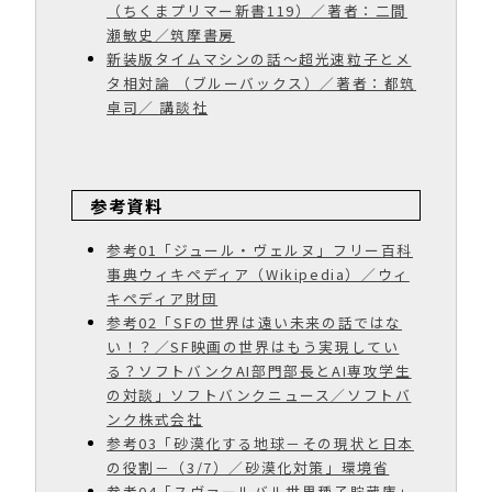
（ちくまプリマー新書119）／著者：二間
瀬敏史／筑摩書房
新装版タイムマシンの話〜超光速粒子とメ
タ相対論 （ブルーバックス）／著者：都筑
卓司／ 講談社
参考資料
参考01「ジュール・ヴェルヌ」フリー百科
事典ウィキペディア（Wikipedia）／ウィ
キペディア財団
参考02「SFの世界は遠い未来の話ではな
い！？／SF映画の世界はもう実現してい
る？ソフトバンクAI部門部長とAI専攻学生
の対談」ソフトバンクニュース／ソフトバ
ンク株式会社
参考03「砂漠化する地球－その現状と日本
の役割－（3/7）／砂漠化対策」環境省
参考04「スヴァールバル世界種子貯蔵庫」