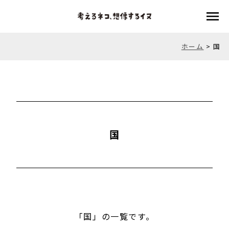
menu
ホーム
>
国
国
「国」の一覧です。