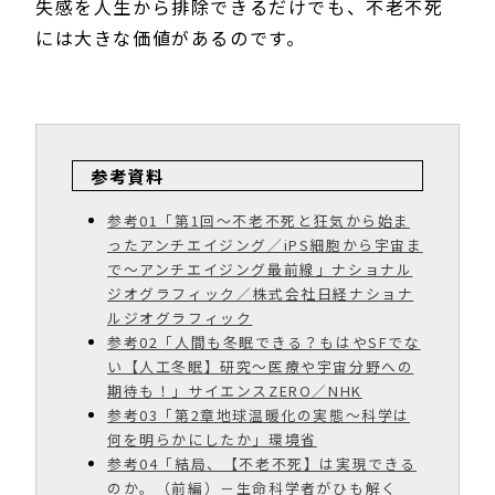
失感を人生から排除できるだけでも、不老不死
には大きな価値があるのです。
参考資料
参考01「第1回〜不老不死と狂気から始ま
ったアンチエイジング／iPS細胞から宇宙ま
で〜アンチエイジング最前線」ナショナル
ジオグラフィック／株式会社日経ナショナ
ルジオグラフィック
参考02「人間も冬眠できる？もはやSFでな
い【人工冬眠】研究～医療や宇宙分野への
期待も！」サイエンスZERO／NHK
参考03「第2章地球温暖化の実態〜科学は
何を明らかにしたか」環境省
参考04「結局、【不老不死】は実現できる
のか。（前編）－生命科学者がひも解く