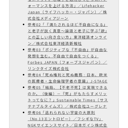
ォーマンスを上げる方法」／Lifehacker
Japan（ライフハッカー・ジャパン）／株
式会社メディアジーン
参考02「『満たされるほど不自由になる』
と老子が説く真意〜論語と老子に学ぶ｢欲｣
との正しい向き合い方」東洋経済オンライ
ン／株式会社東洋経済新報社
参考03「ポジティブな『不自由』が自由な
発想を生む。不自由で自由をつくる」
Forbes JAPAN（フォーブスジャパン）／
リンクタイズ株式会社
参考04「死ぬ権利と死ぬ義務 : 日本、欧米
の医療者・生命倫理学者の意識」J-STAGE
参考05「結局、【不老不死】は実現できる
のか。（後編）－『死』がもたらすメリッ
トってなに？」Sustainable Times（サス
テナブルタイムズ）／株式会社ユーグレナ
参考06「逃れられない宇宙の大原則
（No.13エントロピー）／フシギなTV」
NGKサイエンスサイト／日本ガイシ株式会